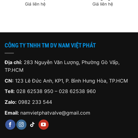
Giá liên hệ
Giá liên hệ
CÔNG TY TNHH TM DV NAM VIỆT PHÁT
Địa chỉ:
283 Nguyễn Văn Lượng, Phường Gò Vấp,
TP.HCM
CN:
123 Lê Đức Anh, KP1, P. Bình Hưng Hòa, TP.HCM
Tell:
028 62538 950 – 028 62538 960
Zalo:
0982 233 544
Email:
namvietphatvalve@gmail.com