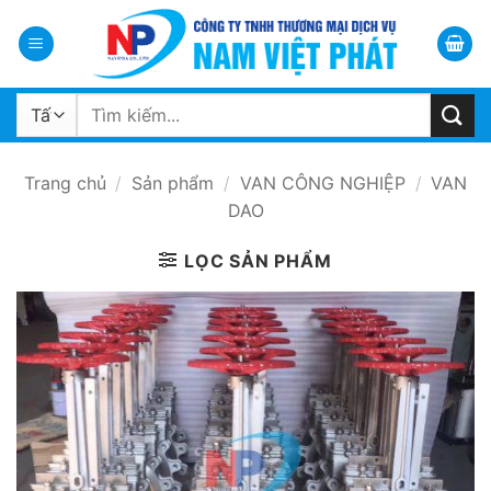
Bỏ
qua
nội
dung
Tìm
kiếm:
Trang chủ
/
Sản phẩm
/
VAN CÔNG NGHIỆP
/
VAN
DAO
LỌC SẢN PHẨM