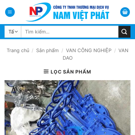
Bỏ
qua
nội
dung
Tìm
kiếm:
Trang chủ
/
Sản phẩm
/
VAN CÔNG NGHIỆP
/
VAN
DAO
LỌC SẢN PHẨM