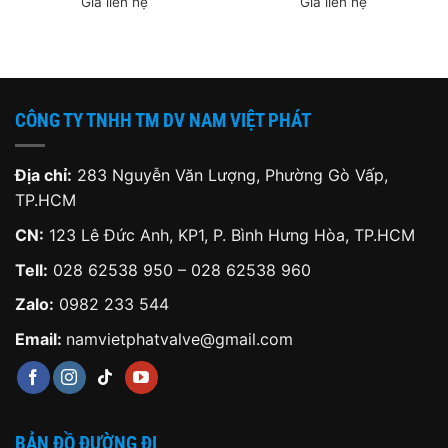
Giá liên hệ
Giá liên hệ
CÔNG TY TNHH TM DV NAM VIỆT PHÁT
Địa chỉ:
283 Nguyễn Văn Lượng, Phường Gò Vấp,
TP.HCM
CN:
123 Lê Đức Anh, KP1, P. Bình Hưng Hòa, TP.HCM
Tell:
028 62538 950 – 028 62538 960
Zalo:
0982 233 544
Email:
namvietphatvalve@gmail.com
BẢN ĐỒ ĐƯỜNG ĐI