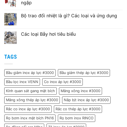
ngập
Không
có
Bộ trao đổi nhiệt là gì? Các loại và ứng dụng
bình
luận
Không
ở
có
Van
bình
xả
luận
Các loại Bẫy hơi tiêu biểu
tràn
ở
là
Bộ
Không
gì?
trao
có
Ứng
đổi
bình
dụng
nhiệt
luận
của
là
ở
TAGS
van
gì?
Các
xả
Các
loại
tràn
loại
Bẫy
ngập
và
hơi
Bầu giảm inox áp lực #3000
Bầu giảm thép áp lực #3000
ứng
tiêu
dụng
biểu
Bầu lọc inox VENN
Co inox áp lực #3000
Kính quan sát gang mặt bích
Măng xông inox #3000
Măng xông thép áp lực #3000
Nắp bịt inox áp lực #3000
Rắc co inox áp lực #3000
Rắc co thép áp lực #3000
Rọ bơm inox mặt bích PN16
Rọ bơm inox RINCO