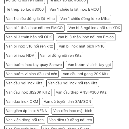
Rọ đồng nối ren Miha
Tê inox áp lực #3000
Tê thép áp lực #3000
Van 1 chiều lá lật inox EMCO
Van 1 chiều đống lá lật Miha
Van 1 chiều đồng lò xo Miha
Van bi 1 thân inox nối ren EMICO
Van bi 3 ngả inox nối ren YDK
Van bi 3 thân hàn nối ODK
Van bi 3 thân inox nối ren Emico
Van bi inox 316 nối ren kitz
Van bi inox mặt bích PN16
Van bi inox NDV
Van bi đồng nối ren Kitz
Van bướm inox tay quay Samwo
Van bướm vi sinh tay gạt
Van bướm vi sinh đầu khí nén
Van cầu hơi gang 20K Kitz
Van cầu hơi inox Kitz
Van cầu hơi inox nối ren Kitz
Van cầu inox JIS20K KITZ
Van cầu thép ANSI #300 Kitz
Van dao inox OKM
Van dù tuyến tính SAMSON
Van giảm áp inox VENN
Van xiên inox mặt bích
Van xiên đồng nối ren
Van điện từ đồng nối ren