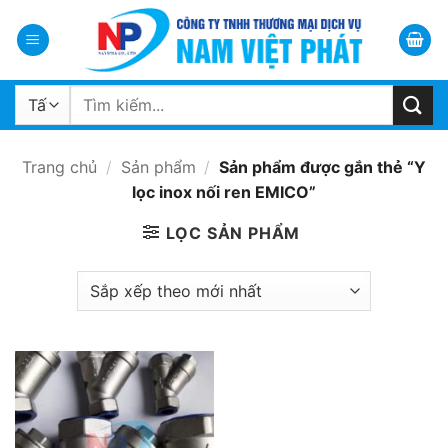
Bỏ
qua
nội
dung
Tìm
kiếm:
Trang chủ
/
Sản phẩm
/
Sản phẩm được gắn thẻ “Y
lọc inox nối ren EMICO”
LỌC SẢN PHẨM