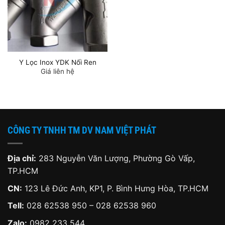
Y Lọc Inox YDK Nối Ren
Giá liên hệ
CÔNG TY TNHH TM DV NAM VIỆT PHÁT
Địa chỉ:
283 Nguyễn Văn Lượng, Phường Gò Vấp,
TP.HCM
CN:
123 Lê Đức Anh, KP1, P. Bình Hưng Hòa, TP.HCM
Tell:
028 62538 950 – 028 62538 960
Zalo:
0982 233 544