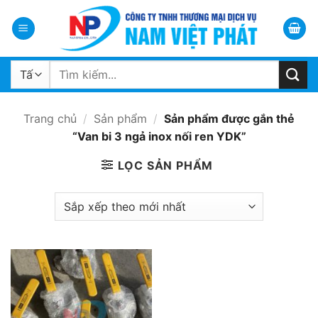
Bỏ
qua
nội
dung
Tìm
kiếm:
Trang chủ
/
Sản phẩm
/
Sản phẩm được gắn thẻ
“Van bi 3 ngả inox nối ren YDK”
LỌC SẢN PHẨM