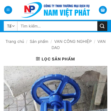
Bỏ
qua
nội
dung
Tìm
kiếm:
Trang chủ
/
Sản phẩm
/
VAN CÔNG NGHIỆP
/
VAN
DAO
LỌC SẢN PHẨM