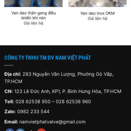
Van dao thân gang điều
Van dao inox OKM
khiển khí nén
Giá liên hệ
Giá liên hệ
CÔNG TY TNHH TM DV NAM VIỆT PHÁT
Địa chỉ:
283 Nguyễn Văn Lượng, Phường Gò Vấp,
TP.HCM
CN:
123 Lê Đức Anh, KP1, P. Bình Hưng Hòa, TP.HCM
Tell:
028 62538 950 – 028 62538 960
Zalo:
0982 233 544
Email:
namvietphatvalve@gmail.com