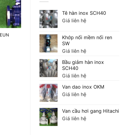
Tê hàn inox SCH40
Giá liên hệ
Van bi inox 3 thân nối ren
OEUN
Van bi đồng nố
Khớp nối mềm nối ren
EMICO
Giá liên
SW
Giá liên hệ
Giá liên hệ
Bầu giảm hàn inox
SCH40
Giá liên hệ
Van dao inox OKM
Giá liên hệ
Van cầu hơi gang Hitachi
Giá liên hệ