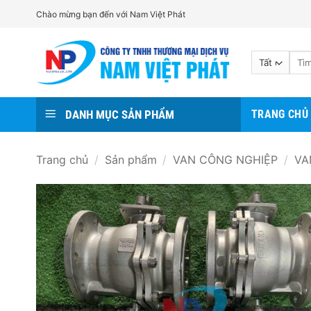
Bỏ
Chào mừng bạn đến với Nam Việt Phát
qua
nội
Tìm
dung
kiếm:
DANH MỤC SẢN PHẨM
TRANG CHỦ
Trang chủ
/
Sản phẩm
/
VAN CÔNG NGHIỆP
/
VA