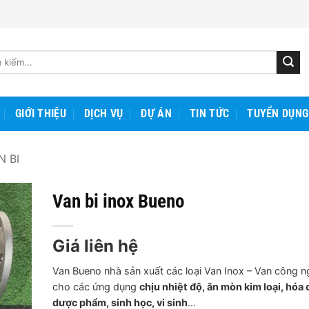
GIỚI THIỆU
DỊCH VỤ
DỰ ÁN
TIN TỨC
TUYỂN DỤNG
N BI
Van bi inox Bueno
Giá liên hệ
Van Bueno nhà sản xuất các loại Van Inox – Van công n
cho các ứng dụng
chịu nhiệt độ, ăn mòn kim loại, hóa 
dược phẩm, sinh học, vi sinh
…