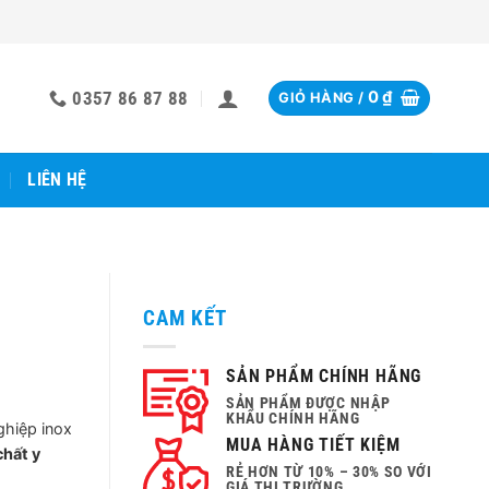
0357 86 87 88
0
₫
GIỎ HÀNG /
LIÊN HỆ
CAM KẾT
SẢN PHẨM CHÍNH HÃNG
SẢN PHẨM ĐƯỢC NHẬP
KHẨU CHÍNH HÃNG
ghiệp inox
MUA HÀNG TIẾT KIỆM
chất y
RẺ HƠN TỪ 10% – 30% SO VỚI
GIÁ THỊ TRƯỜNG