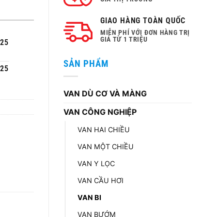
GIAO HÀNG TOÀN QUỐC
MIỄN PHÍ VỚI ĐƠN HÀNG TRỊ
GIÁ TỪ 1 TRIỆU
225
H
SẢN PHẨM
225
VAN DÙ CƠ VÀ MÀNG
VAN CÔNG NGHIỆP
VAN HAI CHIỀU
VAN MỘT CHIỀU
VAN Y LỌC
VAN CẦU HƠI
VAN BI
VAN BƯỚM