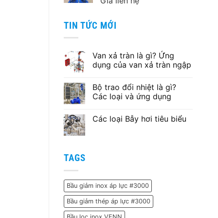
Giá liên hệ
TIN TỨC MỚI
Van xả tràn là gì? Ứng
dụng của van xả tràn ngập
Không
có
Bộ trao đổi nhiệt là gì?
bình
luận
Các loại và ứng dụng
ở
Van
Không
xả
có
Các loại Bẫy hơi tiêu biểu
tràn
bình
là
luận
Không
gì?
ở
có
Ứng
Bộ
bình
dụng
trao
luận
của
đổi
ở
TAGS
van
nhiệt
Các
xả
là
loại
tràn
gì?
Bẫy
ngập
Các
hơi
loại
Bầu giảm inox áp lực #3000
tiêu
và
biểu
ứng
Bầu giảm thép áp lực #3000
dụng
Bầu lọc inox VENN