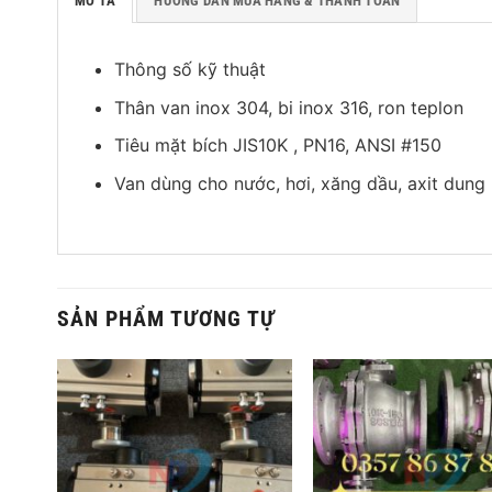
MÔ TẢ
HƯỚNG DẪN MUA HÀNG & THANH TOÁN
Thông số kỹ thuật
Thân van inox 304, bi inox 316, ron teplon
Tiêu mặt bích JIS10K , PN16, ANSI #150
Van dùng cho nước, hơi, xăng dầu, axit dung
SẢN PHẨM TƯƠNG TỰ