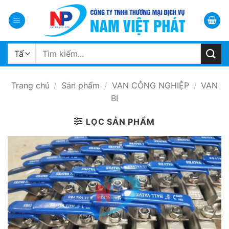
Bỏ
qua
nội
dung
Tìm
kiếm:
Trang chủ
/
Sản phẩm
/
VAN CÔNG NGHIỆP
/
VAN
BI
LỌC SẢN PHẨM