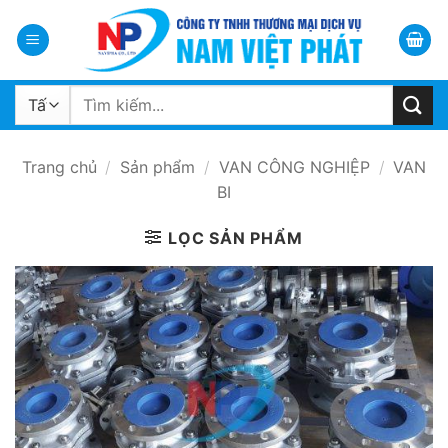
Bỏ
qua
nội
dung
Tìm
kiếm:
Trang chủ
/
Sản phẩm
/
VAN CÔNG NGHIỆP
/
VAN
BI
LỌC SẢN PHẨM