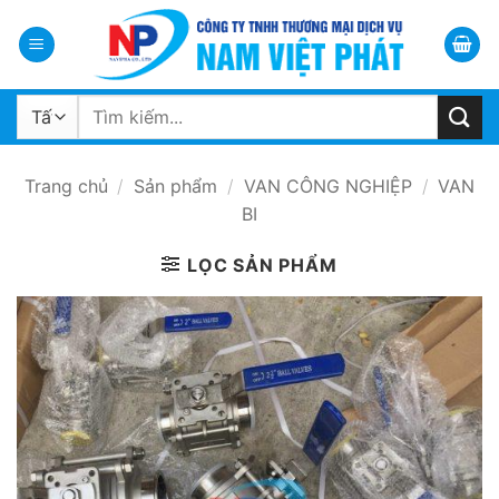
Bỏ
qua
nội
dung
Tìm
kiếm:
Trang chủ
/
Sản phẩm
/
VAN CÔNG NGHIỆP
/
VAN
BI
LỌC SẢN PHẨM