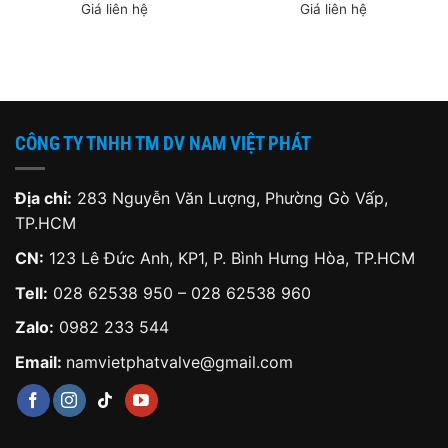
Giá liên hệ
Giá liên hệ
CÔNG TY TNHH TM DV NAM VIỆT PHÁT
Địa chỉ:
283 Nguyễn Văn Lượng, Phường Gò Vấp,
TP.HCM
CN:
123 Lê Đức Anh, KP1, P. Bình Hưng Hòa, TP.HCM
Tell:
028 62538 950 – 028 62538 960
Zalo:
0982 233 544
Email:
namvietphatvalve@gmail.com