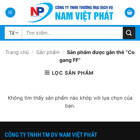
Bỏ
qua
nội
dung
Tìm
kiếm:
Trang chủ
/
Sản phẩm
/
Sản phẩm được gắn thẻ “Co
gang FF”
LỌC SẢN PHẨM
Không tìm thấy sản phẩm nào khớp với lựa chọn của
bạn.
CÔNG TY TNHH TM DV NAM VIỆT PHÁT