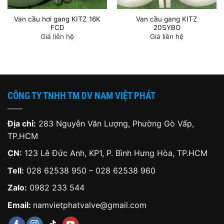
Van cầu hơi gang KITZ 16K
Van cầu gang KITZ
FCD
20SYBO
Giá liên hệ
Giá liên hệ
CÔNG TY TNHH TM DV NAM VIỆT PHÁT
Địa chỉ:
283 Nguyễn Văn Lượng, Phường Gò Vấp,
TP.HCM
CN:
123 Lê Đức Anh, KP1, P. Bình Hưng Hòa, TP.HCM
Tell:
028 62538 950 – 028 62538 960
Zalo:
0982 233 544
Email:
namvietphatvalve@gmail.com