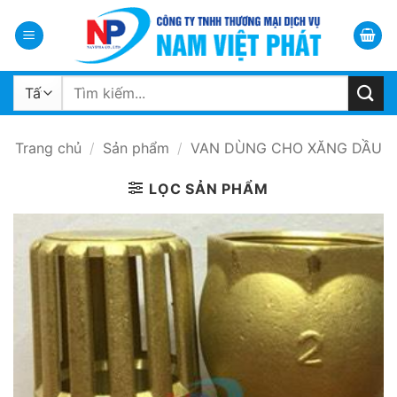
Bỏ
qua
nội
dung
Tìm
kiếm:
Trang chủ
/
Sản phẩm
/
VAN DÙNG CHO XĂNG DẦU
LỌC SẢN PHẨM