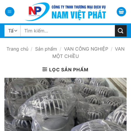
Bỏ
qua
nội
dung
Tìm
kiếm:
Trang chủ
/
Sản phẩm
/
VAN CÔNG NGHIỆP
/
VAN
MỘT CHIỀU
LỌC SẢN PHẨM