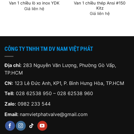
Van 1 chiều thép Ansi #150
Van 1 chiều lò xo inox YDK
Kitz
Giá liên hệ
Giá liên hệ
CÔNG TY TNHH TM DV NAM VIỆT PHÁT
Địa chỉ:
283 Nguyễn Văn Lượng, Phường Gò Vấp,
TP.HCM
CN:
123 Lê Đức Anh, KP1, P. Bình Hưng Hòa, TP.HCM
Tell:
028 62538 950 – 028 62538 960
Zalo:
0982 233 544
Email:
namvietphatvalve@gmail.com