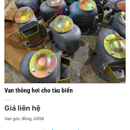
Van thông hơi cho tàu biển
Giá liên hệ
Van góc đồng JIS5K