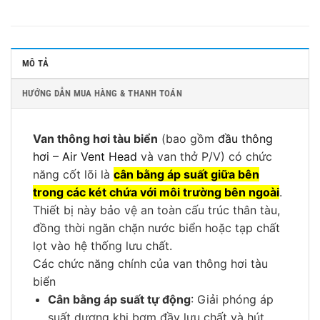
MÔ TẢ
HƯỚNG DẪN MUA HÀNG & THANH TOÁN
Van thông hơi tàu biển
(bao gồm
đầu thông
hơi – Air Vent Head
và van thở P/V) có chức
năng cốt lõi là
cân bằng áp suất giữa bên
trong các két chứa với môi trường bên ngoài
.
Thiết bị này bảo vệ an toàn cấu trúc thân tàu,
đồng thời ngăn chặn nước biển hoặc tạp chất
lọt vào hệ thống lưu chất.
Các chức năng chính của van thông hơi tàu
biển
Cân bằng áp suất tự động
: Giải phóng áp
suất dương khi bơm đầy lưu chất và hút