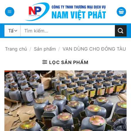
Bỏ
qua
nội
dung
Tìm
kiếm:
Trang chủ
/
Sản phẩm
/
VAN DÙNG CHO ĐÓNG TÀU
LỌC SẢN PHẨM