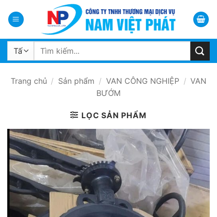
Bỏ
qua
nội
dung
Tìm
kiếm:
Trang chủ
/
Sản phẩm
/
VAN CÔNG NGHIỆP
/
VAN
BƯỚM
LỌC SẢN PHẨM