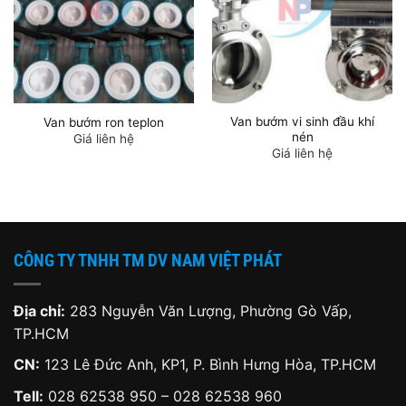
Van bướm vi sinh đầu khí
Van bướm ron teplon
nén
Giá liên hệ
Giá liên hệ
CÔNG TY TNHH TM DV NAM VIỆT PHÁT
Địa chỉ:
283 Nguyễn Văn Lượng, Phường Gò Vấp,
TP.HCM
CN:
123 Lê Đức Anh, KP1, P. Bình Hưng Hòa, TP.HCM
Tell:
028 62538 950 – 028 62538 960