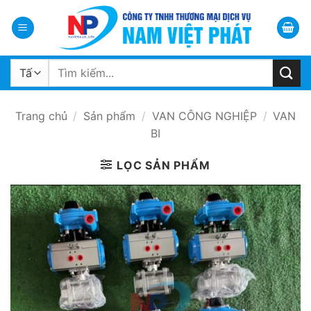
Bỏ
qua
nội
dung
Tìm
kiếm:
Trang chủ
/
Sản phẩm
/
VAN CÔNG NGHIỆP
/
VAN
BI
LỌC SẢN PHẨM