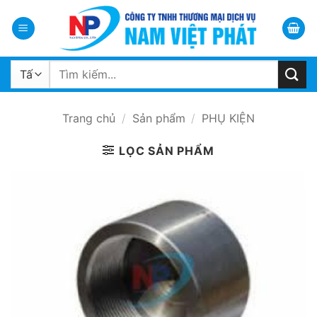
Bỏ
qua
nội
dung
Tìm
kiếm:
Trang chủ
/
Sản phẩm
/
PHỤ KIỆN
LỌC SẢN PHẨM