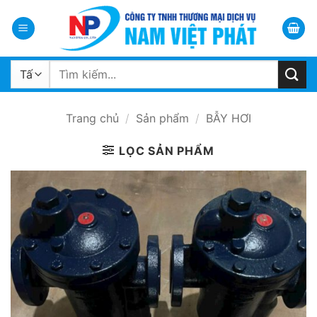
Bỏ
qua
nội
dung
Tìm
kiếm:
Trang chủ
/
Sản phẩm
/
BẪY HƠI
LỌC SẢN PHẨM